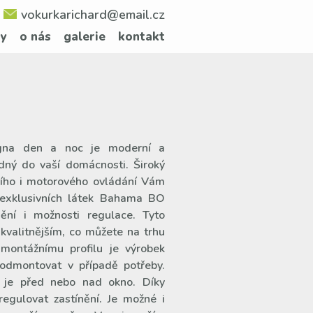
vokurkarichard@email.cz
ty
o nás
galerie
kontakt
Magna den a noc je moderní a
odný do vaší domácnosti. Široký
ního i motorového ovládání Vám
 exklusivních látek Bahama BO
ění i možnosti regulace. Tyto
jkvalitnějším, co můžete na trhu
y montážnímu profilu je výrobek
 odmontovat v případě potřeby.
 je před nebo nad okno. Díky
egulovat zastínění. Je možné i