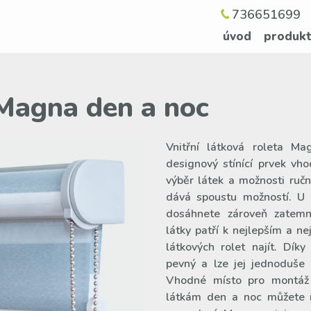
736651699
úvod
produk
 Magna den a noc
Vnitřní látková roleta 
designový stínící prvek vh
výběr látek a možnosti ruč
dává spoustu možností. U
dosáhnete zároveň zatemn
látky patří k nejlepším a ne
látkových rolet najít. Dík
pevný a lze jej jednoduše
Vhodné místo pro montáž
látkám den a noc můžete r