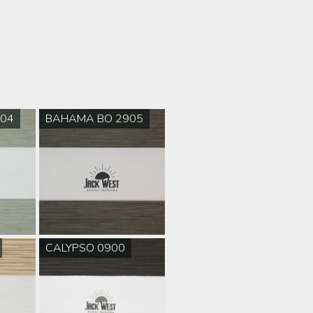
04
BAHAMA BO 2905
CALYPSO 0900