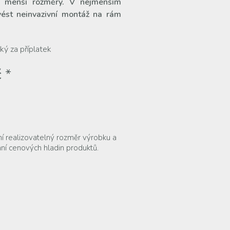
o menší rozměry. V nejmenším
vést neinvazivní montáž na rám
ký za příplatek
č
*
ní realizovatelný rozměr výrobku a
ní cenových hladin produktů.