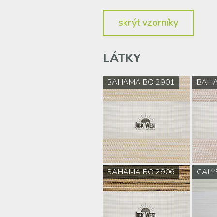
skrýt
vzorníky
LÁTKY
BAHAMA BO 2901
BAHA
BAHAMA BO 2906
CALY