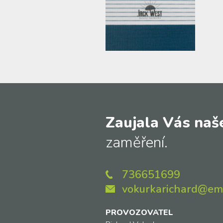
Zaujala Vás naš
zaměření.
736651699
vokurkarichard@ema
PROVOZOVATEL