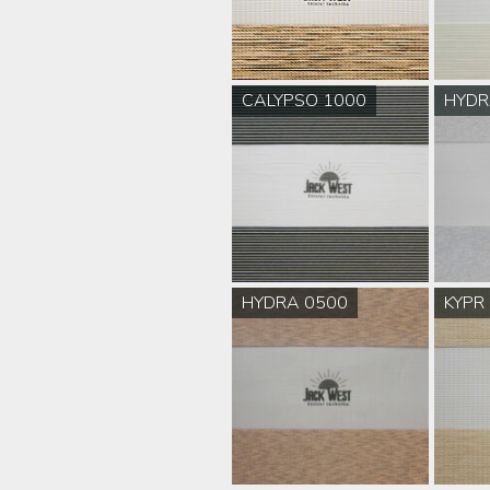
CALYPSO 1000
HYDR
HYDRA 0500
KYPR