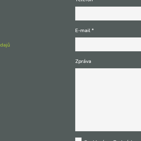
E-mail
*
údajů
Zpráva