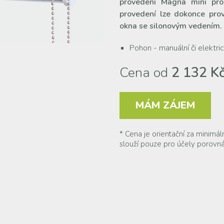
provedení Magna mini pr
provedení lze dokonce pro
okna se silonovým vedením.
Pohon - manuální či elektric
Cena od
2 132 K
MÁM ZÁJEM
* Cena je orientační za minimál
slouží pouze pro účely porovná