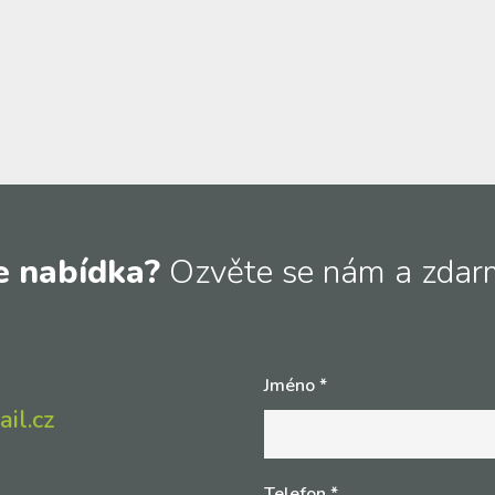
e nabídka?
Ozvěte se nám a zdar
Jméno
*
il.cz
Telefon
*