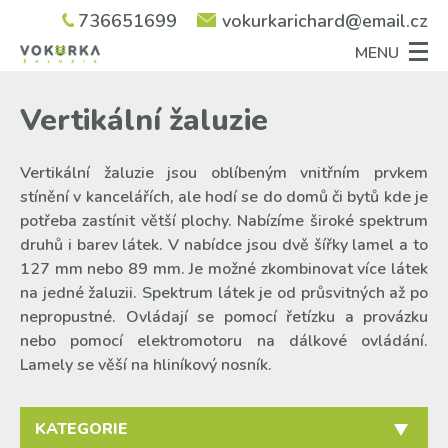
736651699
vokurkarichard@email.cz
MENU
úvod
Vertikální žaluzie
produkty
venkovní rolety na solární pohon – akce
o nás
Vertikální žaluzie jsou oblíbeným vnitřním prvkem
venkovní rolety a garážová vrata
ořez lemu pevných sítí
galerie
stínění v kancelářích, ale hodí se do domů či bytů kde je
venkovní žaluzie
nadrozměrné žaluzie / rolety
kontakt
potřeba zastínit větší plochy. Nabízíme široké spektrum
fasádní clony
druhů i barev látek. V nabídce jsou dvě šířky lamel a to
pergoly
127 mm nebo 89 mm. Je možné zkombinovat více látek
na jedné žaluzii. Spektrum látek je od průsvitných až po
vnitřní žaluzie
nepropustné. Ovládají se pomocí řetízku a provázku
sítě proti hmyzu
nebo pomocí elektromotoru na dálkové ovládání.
markýzy
Lamely se věší na hliníkový nosník.
látkové rolety
plisé rolety
KATEGORIE
vertikální žaluzie