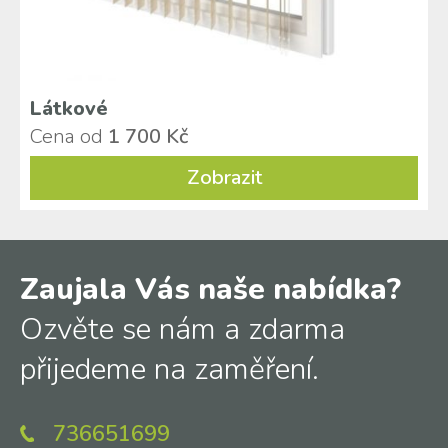
Technická kritéria
Dveřní sítě
Posuvné sítě
Rolovací okenní sítě
Látkové
Rolovací dveřní sítě
Cena od
1 700 Kč
Plisé dveřní sítě
Zobrazit
Zaujala Vás naše nabídka?
Ozvěte se nám a zdarma
přijedeme na zaměření.
736651699