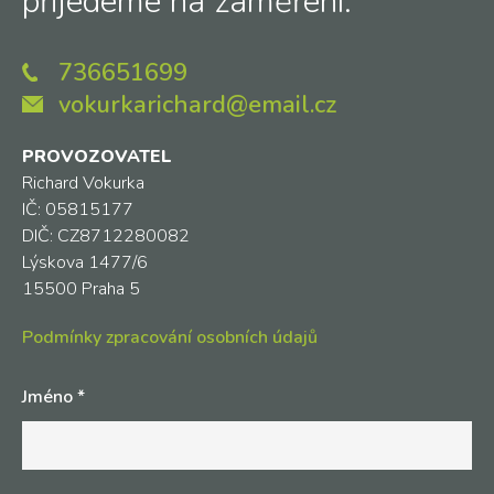
přijedeme na zaměření.
736651699
vokurkarichard@email.cz
PROVOZOVATEL
Richard Vokurka
IČ: 05815177
DIČ: CZ8712280082
Lýskova 1477/6
15500 Praha 5
Podmínky zpracování osobních údajů
Jméno
*